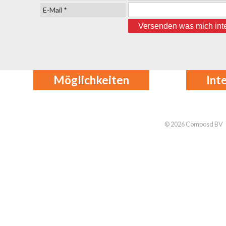
E-Mail *
Möglichkeiten
Int
© 2026 Composd BV