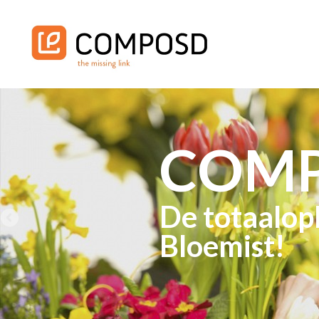
COM
De totaalop
Bloemist!