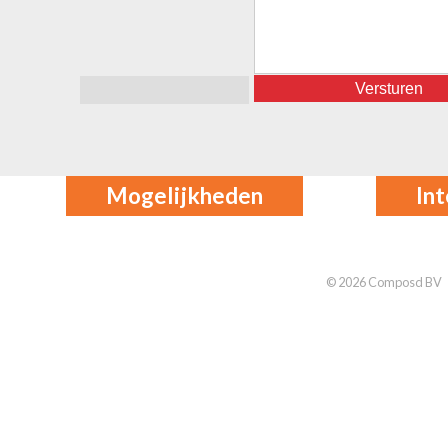
Mogelijkheden
In
© 2026 Composd BV