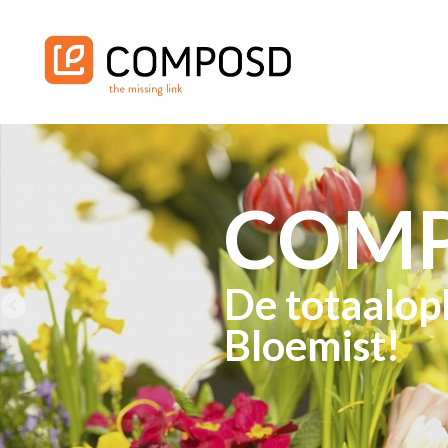
COM
De totaalop
Bloemist!