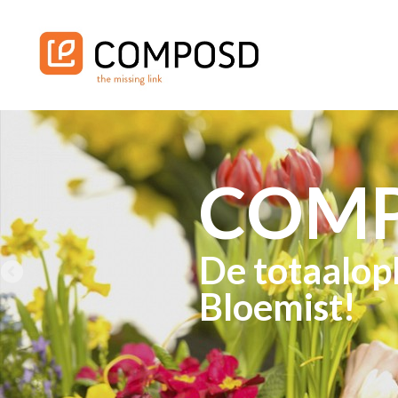
COM
De totaalop
Bloemist!